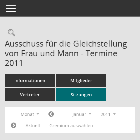
Toggle navigation
Rechercheauswahl
Ausschuss für die Gleichstellung
von Frau und Mann - Termine
2011
Informationen
Mitglieder
Vertreter
Sitzungen
Monat
Januar
2011
Aktuell
Gremium auswählen