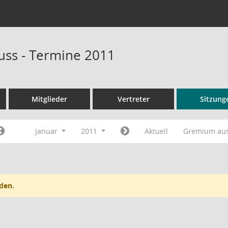
ss - Termine 2011
Mitglieder
Vertreter
Sitzung
Januar
2011
Aktuell
Gremium au
den.