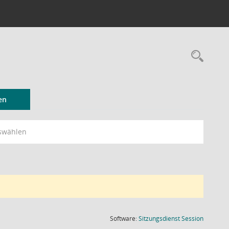
Rec
en
swählen
(Wird in
Software:
Sitzungsdienst
Session