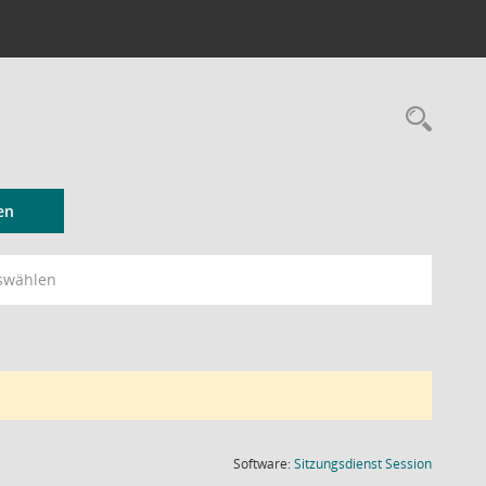
Rec
en
swählen
(Wird in
Software:
Sitzungsdienst
Session