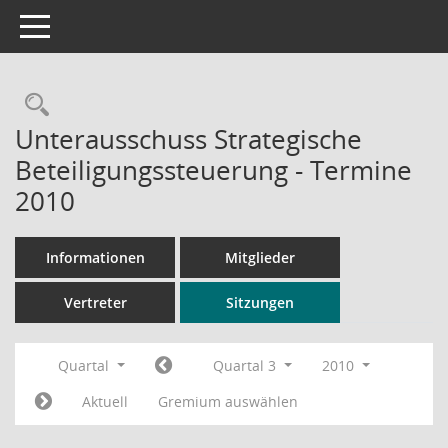
Toggle navigation
Rechercheauswahl
Unterausschuss Strategische
Beteiligungssteuerung - Termine
2010
Informationen
Mitglieder
Vertreter
Sitzungen
Quartal
Quartal 3
2010
Aktuell
Gremium auswählen