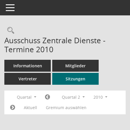
Toggle navigation
Rechercheauswahl
Ausschuss Zentrale Dienste -
Termine 2010
Informationen
Mitglieder
Vertreter
Sitzungen
Quartal
Quartal 2
2010
Aktuell
Gremium auswählen