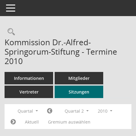
Toggle navigation
Rechercheauswahl
Kommission Dr.-Alfred-
Springorum-Stiftung - Termine
2010
Informationen
Mitglieder
Vertreter
Sitzungen
Quartal
Quartal 2
2010
Aktuell
Gremium auswählen