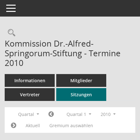
Toggle navigation
Rechercheauswahl
Kommission Dr.-Alfred-
Springorum-Stiftung - Termine
2010
Informationen
Mitglieder
Vertreter
Sitzungen
Quartal
Quartal 1
2010
Aktuell
Gremium auswählen