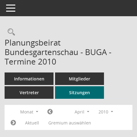
Toggle navigation
Rechercheauswahl
Planungsbeirat
Bundesgartenschau - BUGA -
Termine 2010
Informationen
Mitglieder
Vertreter
Sitzungen
Monat
April
2010
Aktuell
Gremium auswählen