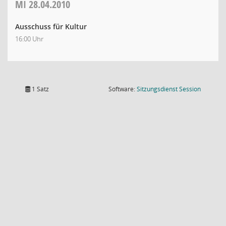
MI
28.04.2010
Ausschuss für Kultur
16:00 Uhr
(Wird in
1 Satz
Software:
Sitzungsdienst
Session