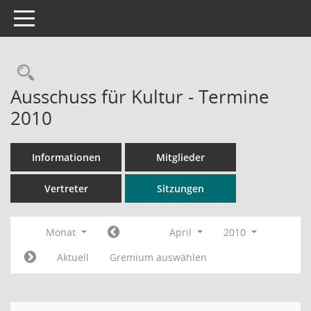
Toggle navigation
Rechercheauswahl
Ausschuss für Kultur - Termine
2010
Informationen
Mitglieder
Vertreter
Sitzungen
Monat
April
2010
Aktuell
Gremium auswählen