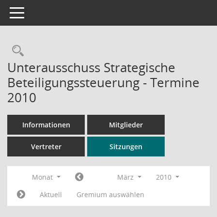
Toggle navigation
Rechercheauswahl
Unterausschuss Strategische
Beteiligungssteuerung - Termine
2010
Informationen
Mitglieder
Vertreter
Sitzungen
Monat
März
2010
Aktuell
Gremium auswählen