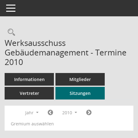
Toggle navigation
Rechercheauswahl
Werksausschuss
Gebäudemanagement - Termine
2010
Informationen
Mitglieder
Vertreter
Sitzungen
Jahr
2010
Gremium auswählen