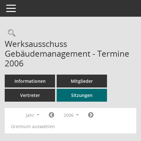
Toggle navigation
Rechercheauswahl
Werksausschuss
Gebäudemanagement - Termine
2006
Informationen
Mitglieder
Vertreter
Sitzungen
Jahr
2006
Gremium auswählen