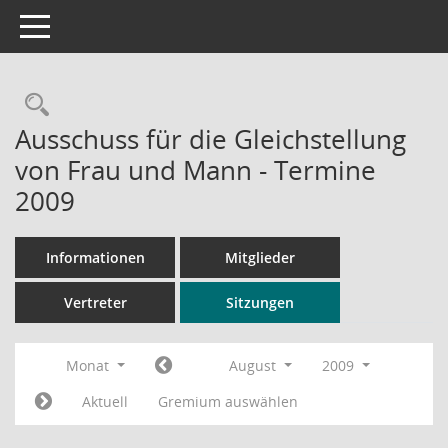
Toggle navigation
Rechercheauswahl
Ausschuss für die Gleichstellung
von Frau und Mann - Termine
2009
Informationen
Mitglieder
Vertreter
Sitzungen
Monat
August
2009
Aktuell
Gremium auswählen