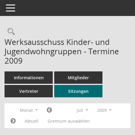
Toggle navigation
Rechercheauswahl
Werksausschuss Kinder- und
Jugendwohngruppen - Termine
2009
Informationen
Mitglieder
Vertreter
Sitzungen
Monat
Juli
2009
Aktuell
Gremium auswählen