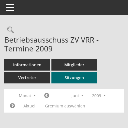
Toggle navigation
Rechercheauswahl
Betriebsausschuss ZV VRR -
Termine 2009
Informationen
Mitglieder
Vertreter
Sitzungen
Monat
Juni
2009
Aktuell
Gremium auswählen