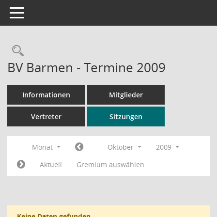
Toggle navigation
Rechercheauswahl
BV Barmen - Termine 2009
Informationen
Mitglieder
Vertreter
Sitzungen
Monat
Oktober
2009
Aktuell
Gremium auswählen
Keine Daten gefunden.