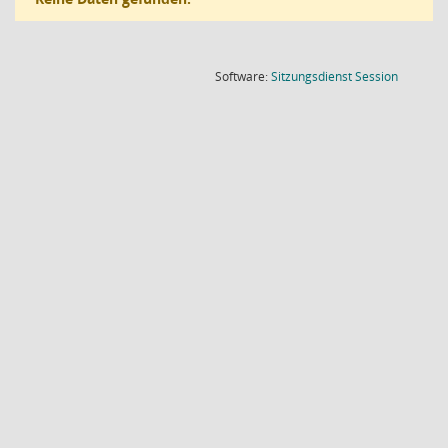
(Wird in
Software:
Sitzungsdienst
Session