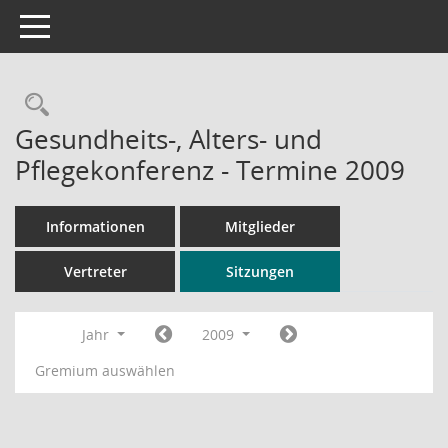
Toggle navigation
Rechercheauswahl
Gesundheits-, Alters- und
Pflegekonferenz - Termine 2009
Informationen
Mitglieder
Vertreter
Sitzungen
Jahr
2009
Gremium auswählen