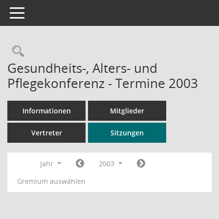
Toggle navigation
Rechercheauswahl
Gesundheits-, Alters- und
Pflegekonferenz - Termine 2003
Informationen
Mitglieder
Vertreter
Sitzungen
Jahr
2003
Gremium auswählen