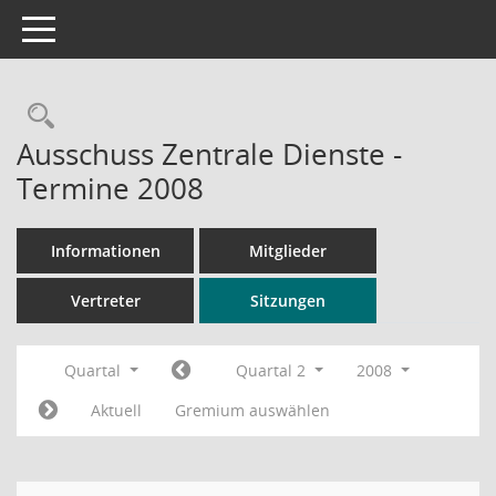
Toggle navigation
Rechercheauswahl
Ausschuss Zentrale Dienste -
Termine 2008
Informationen
Mitglieder
Vertreter
Sitzungen
Quartal
Quartal 2
2008
Aktuell
Gremium auswählen