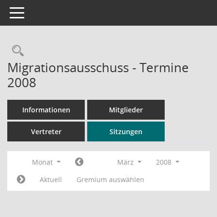
Toggle navigation
Rechercheauswahl
Migrationsausschuss - Termine
2008
Informationen
Mitglieder
Vertreter
Sitzungen
Monat
März
2008
Aktuell
Gremium auswählen