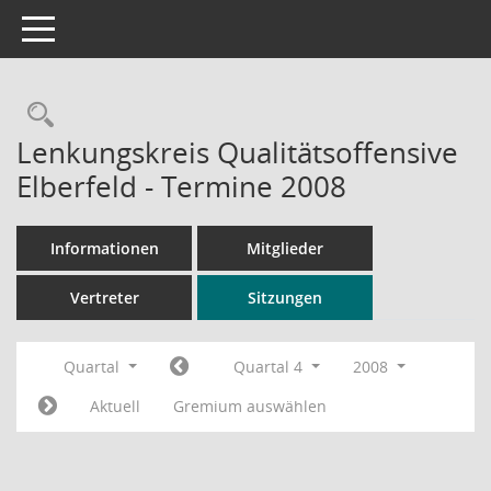
Toggle navigation
Rechercheauswahl
Lenkungskreis Qualitätsoffensive
Elberfeld - Termine 2008
Informationen
Mitglieder
Vertreter
Sitzungen
Quartal
Quartal 4
2008
Aktuell
Gremium auswählen