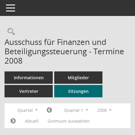
Toggle navigation
Rechercheauswahl
Ausschuss für Finanzen und
Beteiligungssteuerung - Termine
2008
Informationen
Mitglieder
Vertreter
Sitzungen
Quartal
Quartal 1
2008
Aktuell
Gremium auswählen