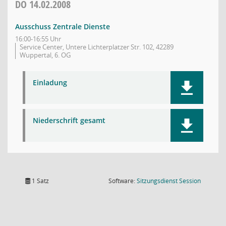
DO
14.02.2008
Ausschuss Zentrale Dienste
16:00-16:55 Uhr
Service Center, Untere Lichterplatzer Str. 102, 42289
Wuppertal, 6. OG
Einladung
Niederschrift gesamt
(Wird in
1 Satz
Software:
Sitzungsdienst
Session