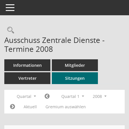
Toggle navigation
Rechercheauswahl
Ausschuss Zentrale Dienste -
Termine 2008
Informationen
Mitglieder
Vertreter
Sitzungen
Quartal
Quartal 1
2008
Aktuell
Gremium auswählen