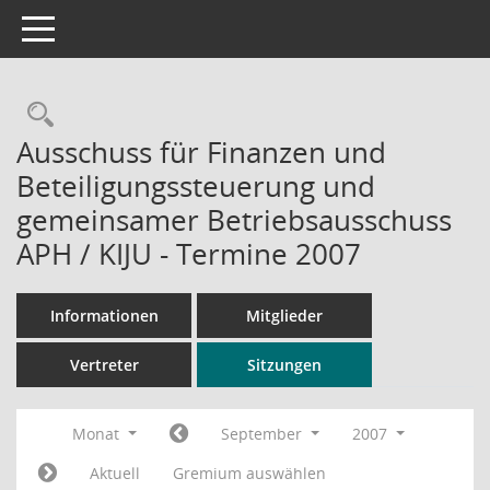
Toggle navigation
Rechercheauswahl
Ausschuss für Finanzen und
Beteiligungssteuerung und
gemeinsamer Betriebsausschuss
APH / KIJU - Termine 2007
Informationen
Mitglieder
Vertreter
Sitzungen
Monat
September
2007
Aktuell
Gremium auswählen