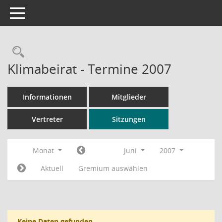
Toggle navigation
Rechercheauswahl
Klimabeirat - Termine 2007
Informationen
Mitglieder
Vertreter
Sitzungen
Monat
Juni
2007
Aktuell
Gremium auswählen
Keine Daten gefunden.