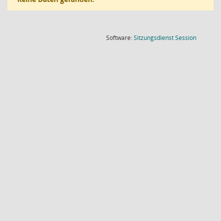
(Wird in
Software:
Sitzungsdienst
Session