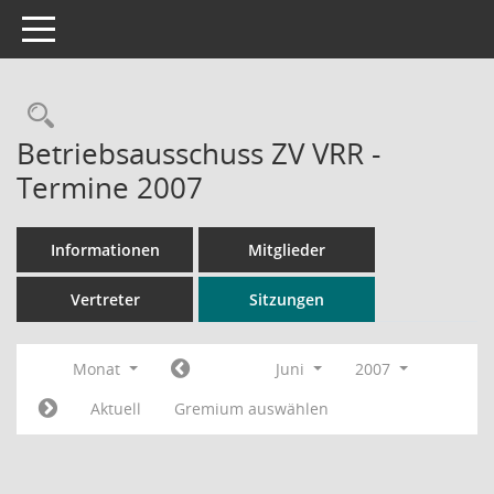
Toggle navigation
Rechercheauswahl
Betriebsausschuss ZV VRR -
Termine 2007
Informationen
Mitglieder
Vertreter
Sitzungen
Monat
Juni
2007
Aktuell
Gremium auswählen