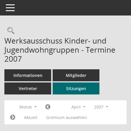
Toggle navigation
Rechercheauswahl
Werksausschuss Kinder- und
Jugendwohngruppen - Termine
2007
Informationen
Mitglieder
Vertreter
Sitzungen
Monat
April
2007
Aktuell
Gremium auswählen