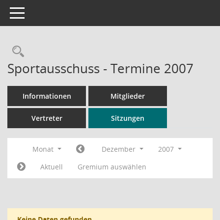
Toggle navigation
Rechercheauswahl
Sportausschuss - Termine 2007
Informationen
Mitglieder
Vertreter
Sitzungen
Monat
Dezember
2007
Aktuell
Gremium auswählen
Keine Daten gefunden.