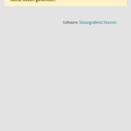
(Wird in
Software:
Sitzungsdienst
Session