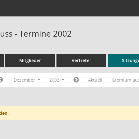
uss - Termine 2002
Mitglieder
Vertreter
Sitzung
Dezember
2002
Aktuell
Gremium au
den.