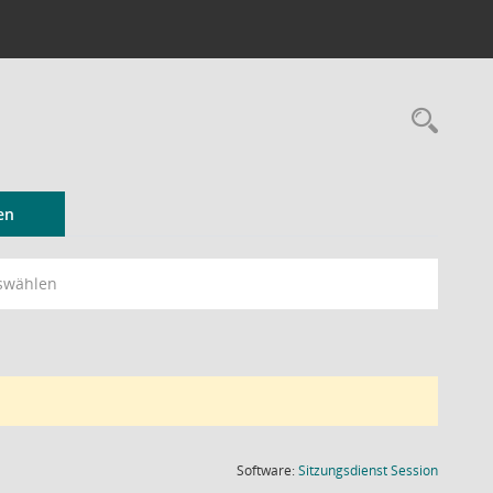
Rec
en
swählen
(Wird in
Software:
Sitzungsdienst
Session