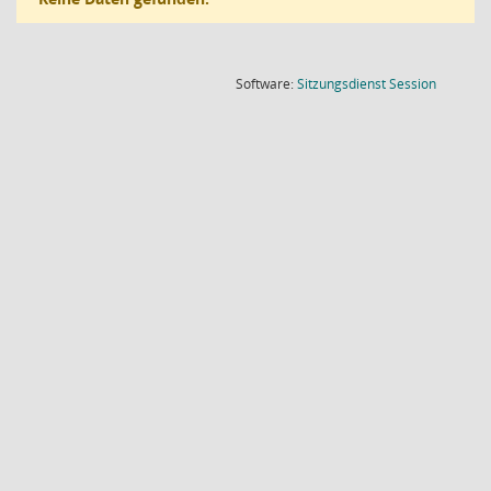
(Wird in
Software:
Sitzungsdienst
Session