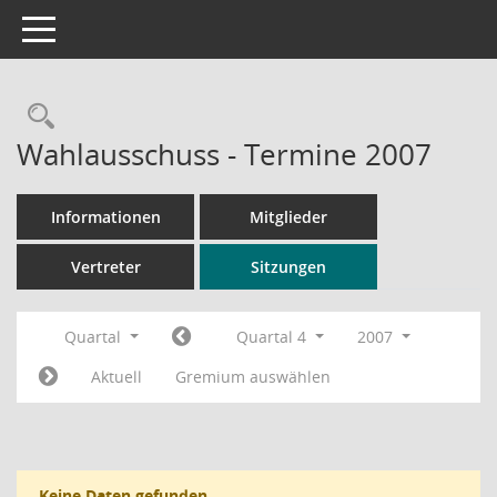
Toggle navigation
Rechercheauswahl
Wahlausschuss - Termine 2007
Informationen
Mitglieder
Vertreter
Sitzungen
Quartal
Quartal 4
2007
Aktuell
Gremium auswählen
Keine Daten gefunden.