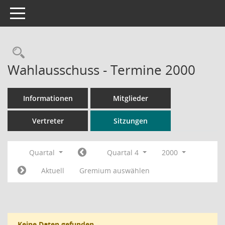
Toggle navigation
Rechercheauswahl
Wahlausschuss - Termine 2000
Informationen
Mitglieder
Vertreter
Sitzungen
Quartal
Quartal 4
2000
Aktuell
Gremium auswählen
Keine Daten gefunden.