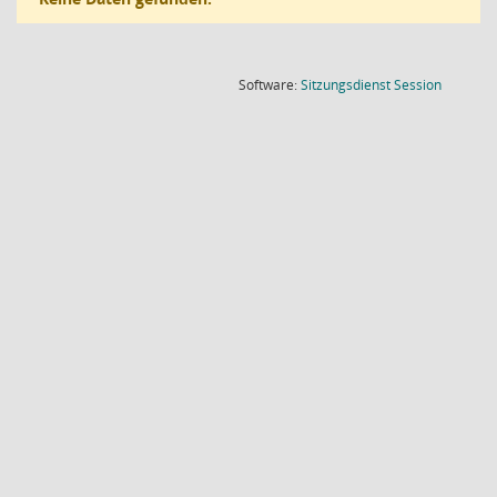
(Wird in
Software:
Sitzungsdienst
Session