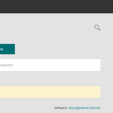
Rec
en
swählen
(Wird in
Software:
Sitzungsdienst
Session