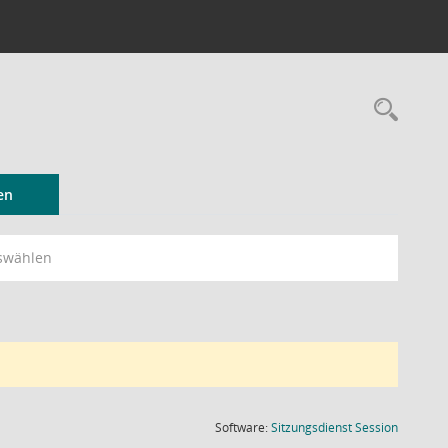
Rec
en
swählen
(Wird in
Software:
Sitzungsdienst
Session