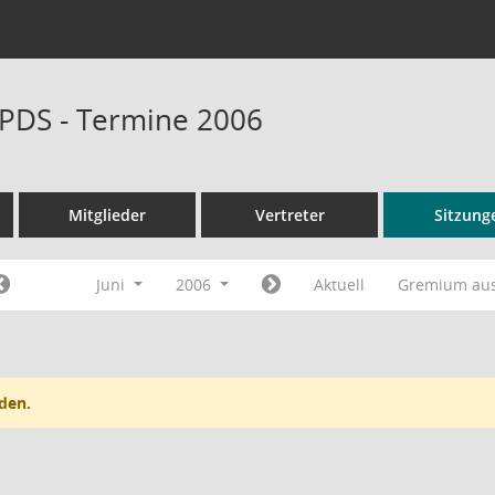
PDS - Termine 2006
Mitglieder
Vertreter
Sitzung
Juni
2006
Aktuell
Gremium au
den.