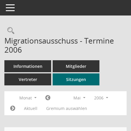
Toggle navigation
Rechercheauswahl
Migrationsausschuss - Termine
2006
Informationen
Mitglieder
Vertreter
Sitzungen
Monat
Mai
2006
Aktuell
Gremium auswählen