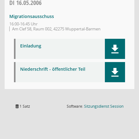
DI
16.05.2006
Migrationsausschuss
16:00-16:45 Uhr
Am Clef 58, Raum 002, 42275 Wuppertal-Barmen
Einladung
Niederschrift - öffentlicher Teil
(Wird in
1 Satz
Software:
Sitzungsdienst
Session