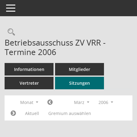
Toggle navigation
Rechercheauswahl
Betriebsausschuss ZV VRR -
Termine 2006
Informationen
Mitglieder
Vertreter
Sitzungen
Monat
März
2006
Aktuell
Gremium auswählen