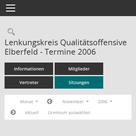
Toggle navigation
Rechercheauswahl
Lenkungskreis Qualitätsoffensive
Elberfeld - Termine 2006
Informationen
Mitglieder
Vertreter
Sitzungen
Monat
November
2006
Aktuell
Gremium auswählen