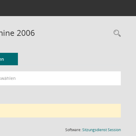
rmine 2006
Rec
en
swählen
(Wird in
Software:
Sitzungsdienst
Session