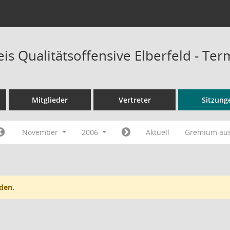
is Qualitätsoffensive Elberfeld - Te
Mitglieder
Vertreter
Sitzung
November
2006
Aktuell
Gremium au
den.