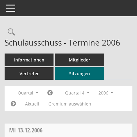
Toggle navigation
Rechercheauswahl
Schulausschuss - Termine 2006
Informationen
Mitglieder
Vertreter
Sitzungen
Quartal
Quartal 4
2006
Aktuell
Gremium auswählen
MI
13.12.2006