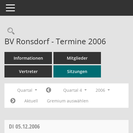
Toggle navigation
Rechercheauswahl
BV Ronsdorf - Termine 2006
Informationen
Mitglieder
Vertreter
Sitzungen
Quartal
Quartal 4
2006
Aktuell
Gremium auswählen
DI
05.12.2006