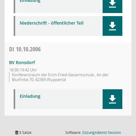
Einladung
Niederschrift - öffentlicher Teil
DI
10.10.2006
BV Ronsdorf
18:30-19:42 Uhr
Konferenzraum der Erich-Fried-Gesamtschule , An der
Blutfinke 70, 42369 Wuppertal
Einladung
(Wird in
3 Sätze
Software:
Sitzungsdienst
Session