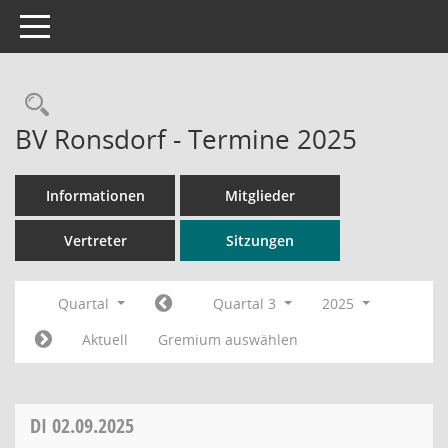
Toggle navigation
Rechercheauswahl
BV Ronsdorf - Termine 2025
Informationen
Mitglieder
Vertreter
Sitzungen
Quartal
Quartal 3
2025
Aktuell
Gremium auswählen
DI
02.09.2025