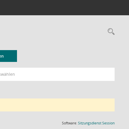
Rec
en
swählen
(Wird in
Software:
Sitzungsdienst
Session