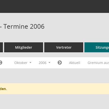
 - Termine 2006
Mitglieder
Vertreter
Sitzung
Oktober
2006
Aktuell
Gremium au
den.