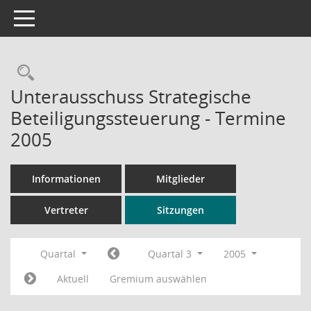
Toggle navigation
Rechercheauswahl
Unterausschuss Strategische
Beteiligungssteuerung - Termine
2005
Informationen
Mitglieder
Vertreter
Sitzungen
Quartal
Quartal 3
2005
Aktuell
Gremium auswählen