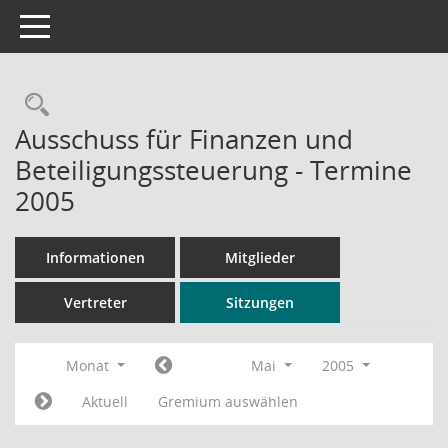
Toggle navigation
Rechercheauswahl
Ausschuss für Finanzen und
Beteiligungssteuerung - Termine
2005
Informationen
Mitglieder
Vertreter
Sitzungen
Monat
Mai
2005
Aktuell
Gremium auswählen