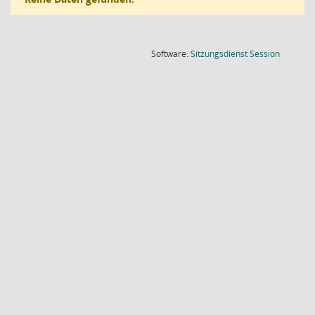
(Wird in
Software:
Sitzungsdienst
Session