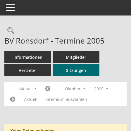
Toggle navigation
Rechercheauswahl
BV Ronsdorf - Termine 2005
Informationen
Mitglieder
Vertreter
Sitzungen
Monat
Oktober
2005
Aktuell
Gremium auswählen
Keine Daten gefunden.