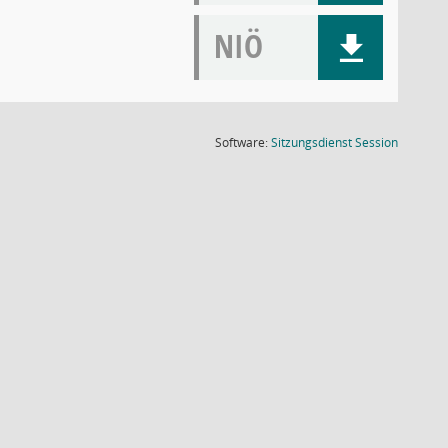
NIÖ
(Wird in
Software:
Sitzungsdienst
Session