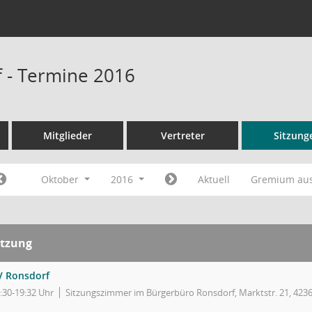
 - Termine 2016
Mitglieder
Vertreter
Sitzung
Oktober
2016
Aktuell
Gremium au
itzung
V Ronsdorf
:30-19:32 Uhr
Sitzungszimmer im Bürgerbüro Ronsdorf, Marktstr. 21, 423