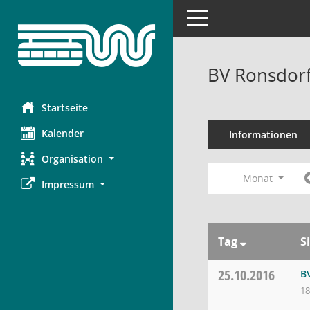
Toggle navigation
BV Ronsdorf
Startseite
Kalender
Informationen
Organisation
Monat
Impressum
Tag
S
25.10.2016
B
18