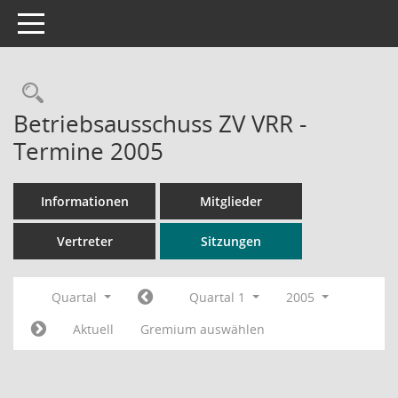
Toggle navigation
Rechercheauswahl
Betriebsausschuss ZV VRR -
Termine 2005
Informationen
Mitglieder
Vertreter
Sitzungen
Quartal
Quartal 1
2005
Aktuell
Gremium auswählen