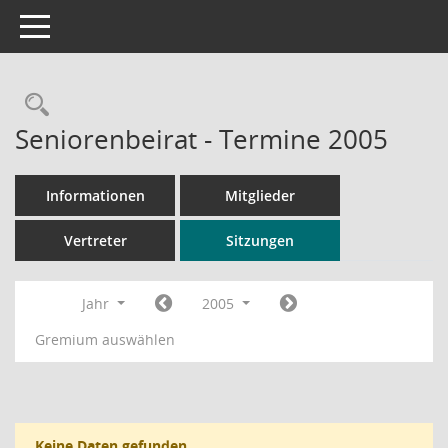
Toggle navigation
Rechercheauswahl
Seniorenbeirat - Termine 2005
Informationen
Mitglieder
Vertreter
Sitzungen
Jahr
2005
Gremium auswählen
Keine Daten gefunden.