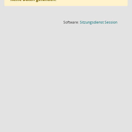
(Wird in
Software:
Sitzungsdienst
Session