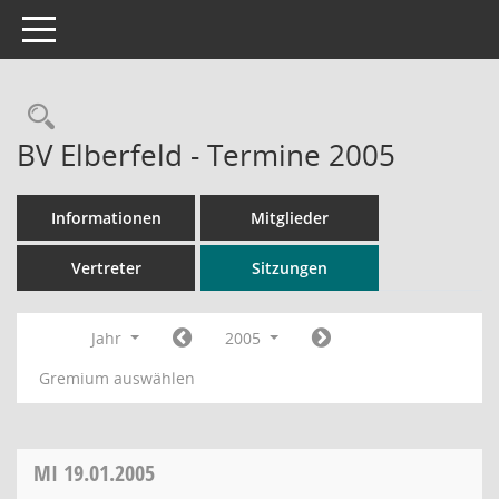
Toggle navigation
Rechercheauswahl
BV Elberfeld - Termine 2005
Informationen
Mitglieder
Vertreter
Sitzungen
Jahr
2005
Gremium auswählen
MI
19.01.2005