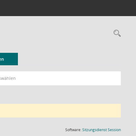
Rec
en
swählen
(Wird in
Software:
Sitzungsdienst
Session