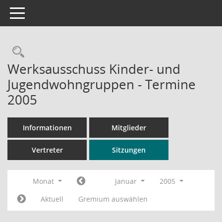
Toggle navigation
Rechercheauswahl
Werksausschuss Kinder- und
Jugendwohngruppen - Termine
2005
Informationen
Mitglieder
Vertreter
Sitzungen
Monat
Januar
2005
Aktuell
Gremium auswählen